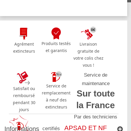
Produits testés
Agrément
Livraison
et garantis
extincteurs
gratuite de
votre colis chez
vous !
Service de
maintenance
Service de
Satisfait ou
Sur toute
remplacement
remboursé
à neuf des
pendant 30
la France
extincteurs
jours
Par des techniciens
APSAD ET NF
Informations
certifiés