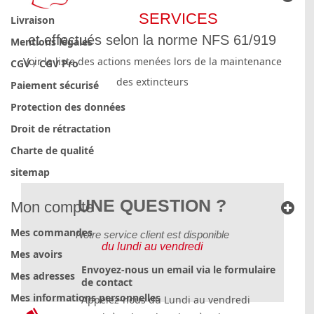
SERVICES
Livraison
et effectués selon la norme NFS 61/919
Mentions légales
Voir la liste des actions menées lors de la maintenance
CGV
/
CGV Pro
des extincteurs
Paiement sécurisé
Protection des données
Droit de rétractation
Charte de qualité
sitemap
UNE QUESTION ?
Mon compte
Mes commandes
Notre service client est disponible
du lundi au vendredi
Mes avoirs
Envoyez-nous un email via le formulaire
Mes adresses
de contact
Mes informations personnelles
Appelez-nous du Lundi au vendredi