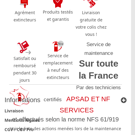
Produits testés
Agrément
Livraison
et garantis
extincteurs
gratuite de
votre colis chez
vous !
Service de
maintenance
Service de
Satisfait ou
Sur toute
remplacement
remboursé
à neuf des
pendant 30
la France
extincteurs
jours
Par des techniciens
APSAD ET NF
Informations
certifiés
SERVICES
Livraison
et effectués selon la norme NFS 61/919
Mentions légales
Voir la liste des actions menées lors de la maintenance
CGV
/
CGV Pro