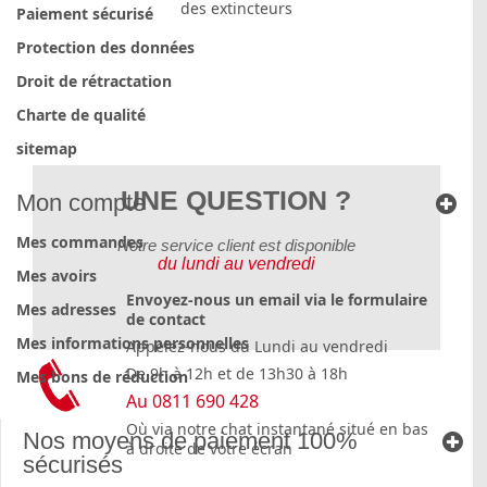
des extincteurs
Paiement sécurisé
Protection des données
Droit de rétractation
Charte de qualité
sitemap
UNE QUESTION ?
Mon compte
Mes commandes
Notre service client est disponible
du lundi au vendredi
Mes avoirs
Envoyez-nous un email via le formulaire
Mes adresses
de contact
Mes informations personnelles
Appelez-nous du Lundi au vendredi
De 9h à 12h et de 13h30 à 18h
Mes bons de réduction
Au 0811 690 428
Où via notre chat instantané situé en bas
Nos moyens de paiement 100%
à droite de votre écran
sécurisés