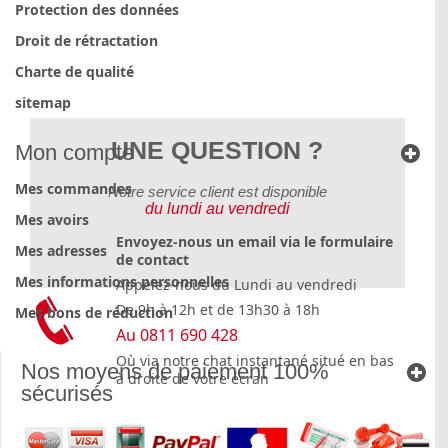
Protection des données
Droit de rétractation
Charte de qualité
sitemap
UNE QUESTION ?
Mon compte
Mes commandes
Notre service client est disponible
du lundi au vendredi
Mes avoirs
Envoyez-nous un email via le formulaire
Mes adresses
de contact
Mes informations personnelles
Appelez-nous du Lundi au vendredi
De 9h à 12h et de 13h30 à 18h
Mes bons de réduction
Au 0811 690 428
Où via notre chat instantané situé en bas
Nos moyens de paiement 100%
à droite de votre écran
sécurisés