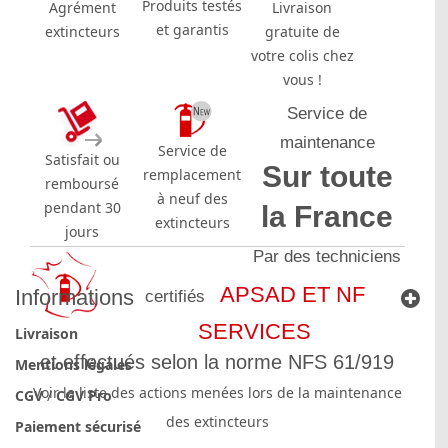
Produits testés
Agrément
Livraison
et garantis
extincteurs
gratuite de
votre colis chez
vous !
Service de
maintenance
Service de
Satisfait ou
Sur toute
remplacement
remboursé
à neuf des
pendant 30
la France
extincteurs
jours
Par des techniciens
APSAD ET NF
Informations
certifiés
SERVICES
Livraison
et effectués selon la norme NFS 61/919
Mentions légales
Voir la liste des actions menées lors de la maintenance
CGV
/
CGV Pro
des extincteurs
Paiement sécurisé