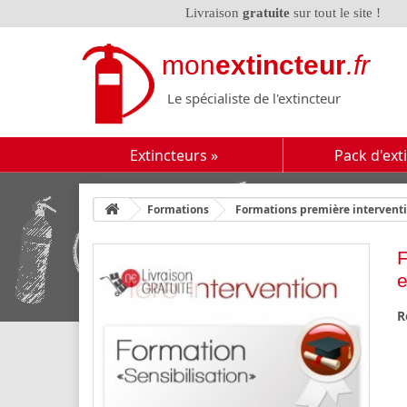
Livraison
gratuite
sur tout le site !
mon
extincteur
.fr
Le spécialiste de l'extincteur
Extincteurs
»
Pack d'ext
Formations
Formations première intervent
F
e
R