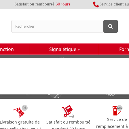
Satisfait ou remboursé
30 jours
Service client a
inction
Signalétique
»
For
Service de
Livraison gratuite de
Satisfait ou remboursé
remplacement à
votre colis chez vous !
pendant 30 jours