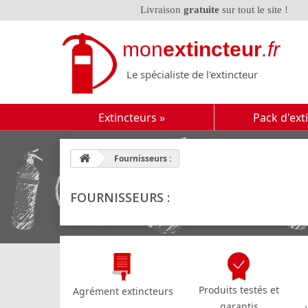
Livraison
gratuite
sur tout le site !
mon
extincteur
.fr
Le spécialiste de l'extincteur
Extincteurs
»
Pack d'ext
Fournisseurs :
FOURNISSEURS :
Produits testés et
Agrément extincteurs
garantis