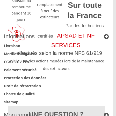
Satisfait ou
Sur toute
remplacement
remboursé
à neuf des
pendant 30
la France
extincteurs
jours
Par des techniciens
APSAD ET NF
Informations
certifiés
SERVICES
Livraison
et effectués selon la norme NFS 61/919
Mentions légales
Voir la liste des actions menées lors de la maintenance
CGV
/
CGV Pro
des extincteurs
Paiement sécurisé
Protection des données
Droit de rétractation
Charte de qualité
sitemap
UNE QUESTION ?
Mon compte