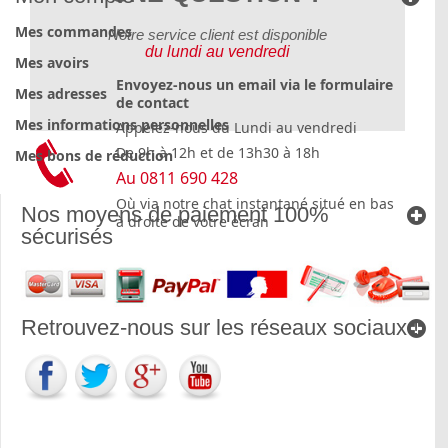
Mes commandes
Notre service client est disponible
du lundi au vendredi
Mes avoirs
Envoyez-nous un email via le formulaire
Mes adresses
de contact
Mes informations personnelles
Appelez-nous du Lundi au vendredi
De 9h à 12h et de 13h30 à 18h
Mes bons de réduction
Au 0811 690 428
Où via notre chat instantané situé en bas
Nos moyens de paiement 100%
à droite de votre écran
sécurisés
Retrouvez-nous sur les réseaux sociaux !