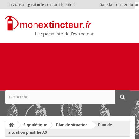
Livraison
gratuite
sur tout le site !
Satisfait ou rembou
mon
extincteur
.fr
Le spécialiste de l'extincteur
Signalétique
Plan de situation
Plan de
situation plastifié A0