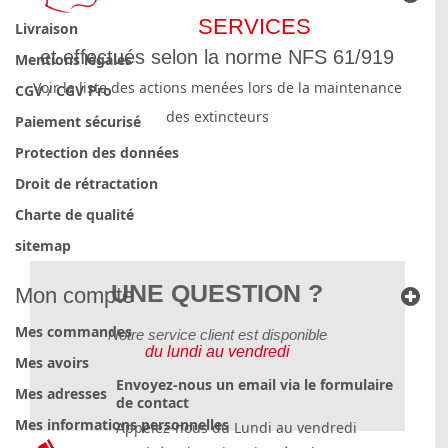
SERVICES
Livraison
et effectués selon la norme NFS 61/919
Mentions légales
Voir la liste des actions menées lors de la maintenance
CGV
/
CGV Pro
des extincteurs
Paiement sécurisé
Protection des données
Droit de rétractation
Charte de qualité
sitemap
UNE QUESTION ?
Mon compte
Mes commandes
Notre service client est disponible
du lundi au vendredi
Mes avoirs
Envoyez-nous un email via le formulaire
Mes adresses
de contact
Mes informations personnelles
Appelez-nous du Lundi au vendredi