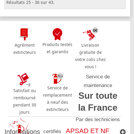
Résultats 25 - 36 sur 43.
Produits testés
Agrément
Livraison
et garantis
extincteurs
gratuite de
votre colis chez
vous !
Service de
maintenance
Service de
Satisfait ou
Sur toute
remplacement
remboursé
à neuf des
pendant 30
la France
extincteurs
jours
Par des techniciens
APSAD ET NF
Informations
certifiés