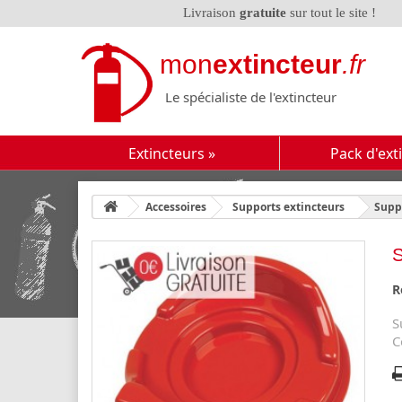
Livraison
gratuite
sur tout le site !
mon
extincteur
.fr
Le spécialiste de l'extincteur
Extincteurs
»
Pack d'ext
Accessoires
Supports extincteurs
Suppo
S
R
S
C