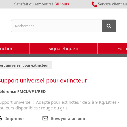
Satisfait ou remboursé
30 jours
Service client a
inction
Signalétique
»
For
rt universel pour extincteur
upport universel pour extincteur
éférence
FMCUVP1/RED
upport universel : Adapté pour extincteur de 2 à 9 Kg/Litres -
ouleurs disponibles : rouge ou gris
Imprimer
Envoyer à un ami