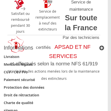
Service de
maintenance
Service de
Satisfait ou
Sur toute
remplacement
remboursé
à neuf des
pendant 30
la France
extincteurs
jours
Par des techniciens
APSAD ET NF
Informations
certifiés
SERVICES
Livraison
et effectués selon la norme NFS 61/919
Mentions légales
Voir la liste des actions menées lors de la maintenance
CGV
/
CGV Pro
des extincteurs
Paiement sécurisé
Protection des données
Droit de rétractation
Charte de qualité
sitemap