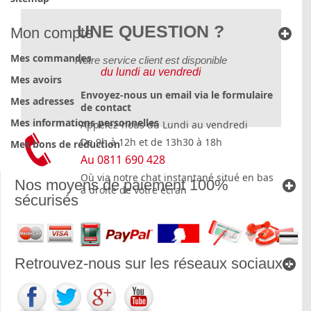
UNE QUESTION ?
Mon compte
Mes commandes
Notre service client est disponible
du lundi au vendredi
Mes avoirs
Envoyez-nous un email via le formulaire
Mes adresses
de contact
Mes informations personnelles
Appelez-nous du Lundi au vendredi
De 9h à 12h et de 13h30 à 18h
Mes bons de réduction
Au 0811 690 428
Où via notre chat instantané situé en bas
Nos moyens de paiement 100%
à droite de votre écran
sécurisés
Retrouvez-nous sur les réseaux sociaux !