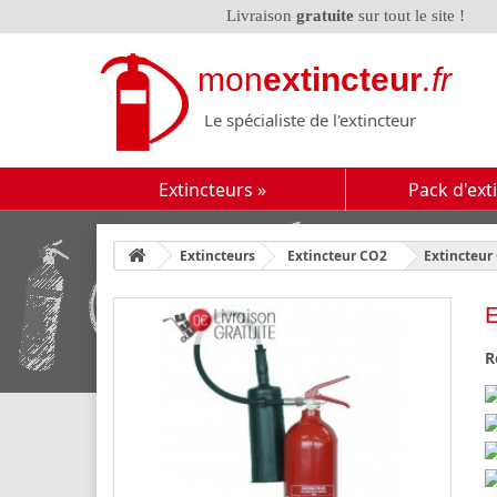
Livraison
gratuite
sur tout le site !
mon
extincteur
.fr
Le spécialiste de l'extincteur
Extincteurs
»
Pack d'ext
Extincteurs
Extincteur CO2
Extincteur
E
R