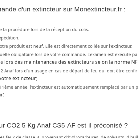
nde d'un extincteur sur Monextincteur.fr :
 la procédure lors de la réception du colis.
xpédition.
tre produit est neuf. Elle est directement collée sur l'extincteur.
annuelle obligatoire lors de votre commande. L'examen est exécuté 
ées lors des maintenances des extincteurs selon la norme NF
 Anaf lors d'un usage en cas de départ de feu qui doit être confi
otre extincteur
)
 11ème année, l'extincteur est automatiquement remplacé par un pr
ur
)
eur CO2 5 Kg Anaf CS5-AF est-il préconisé ?
es feux de classe B, provenant d'hydrocarbures, de solvants, d'huile